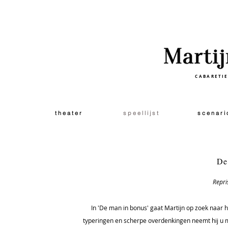
CABARETI
t h e a t e r
s p e e l l i j s t
s c e n a r i 
De
Repri
In 'De man in bonus' gaat Martijn op zoek naar 
typeringen en scherpe overdenkingen neemt hij u mee